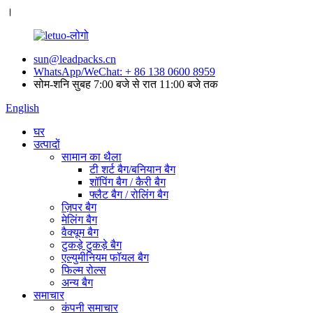
।
sun@leadpacks.cn
WhatsApp/WeChat: + 86 138 0600 8959
सोम-शनि सुबह 7:00 बजे से रात 11:00 बजे तक
English
घर
उत्पादों
सामान का थैला
टी शर्ट बैग/बनियान बैग
शॉपिंग बैग / कैरी बैग
फ्लैट बैग / रोलिंग बैग
ज़िपर बैग
मेलिंग बैग
वैक्यूम बैग
टुकड़े टुकड़े बैग
एल्युमीनियम फॉयल बैग
फिल्म रोल्स
अन्य बैग
समाचार
कंपनी समाचार