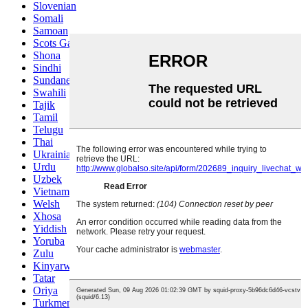
Slovenian
Somali
Samoan
Scots Gaelic
Shona
Sindhi
Sundanese
Swahili
Tajik
Tamil
Telugu
Thai
Ukrainian
Urdu
Uzbek
Vietnamese
Welsh
Xhosa
Yiddish
Yoruba
Zulu
Kinyarwanda
Tatar
Oriya
Turkmen