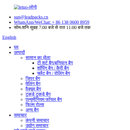
sun@leadpacks.cn
WhatsApp/WeChat: + 86 138 0600 8959
सोम-शनि सुबह 7:00 बजे से रात 11:00 बजे तक
English
घर
उत्पादों
सामान का थैला
टी शर्ट बैग/बनियान बैग
शॉपिंग बैग / कैरी बैग
फ्लैट बैग / रोलिंग बैग
ज़िपर बैग
मेलिंग बैग
वैक्यूम बैग
टुकड़े टुकड़े बैग
एल्युमीनियम फॉयल बैग
फिल्म रोल्स
अन्य बैग
समाचार
कंपनी समाचार
उद्योग समाचार