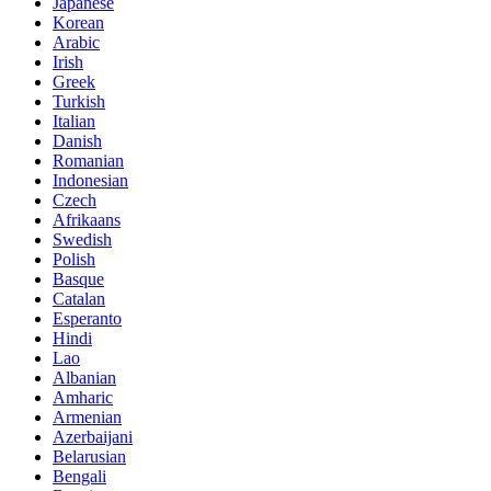
Japanese
Korean
Arabic
Irish
Greek
Turkish
Italian
Danish
Romanian
Indonesian
Czech
Afrikaans
Swedish
Polish
Basque
Catalan
Esperanto
Hindi
Lao
Albanian
Amharic
Armenian
Azerbaijani
Belarusian
Bengali