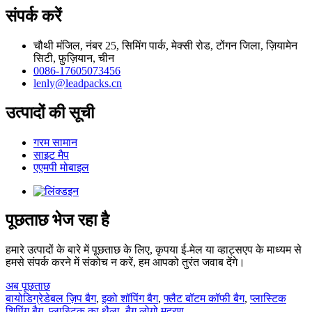
संपर्क करें
चौथी मंजिल, नंबर 25, सिमिंग पार्क, मेक्सी रोड, टोंगन जिला, ज़ियामेन
सिटी, फ़ुज़ियान, चीन
0086-17605073456
lenly@leadpacks.cn
उत्पादों की सूची
गरम सामान
साइट मैप
एएमपी मोबाइल
पूछताछ भेज रहा है
हमारे उत्पादों के बारे में पूछताछ के लिए, कृपया ई-मेल या व्हाट्सएप के माध्यम से
हमसे संपर्क करने में संकोच न करें, हम आपको तुरंत जवाब देंगे।
अब पूछताछ
बायोडिग्रेडेबल ज़िप बैग
,
इको शॉपिंग बैग
,
फ्लैट बॉटम कॉफी बैग
,
प्लास्टिक
शिपिंग बैग
,
प्लास्टिक का थैला
,
बैग लोगो मुद्रण
,